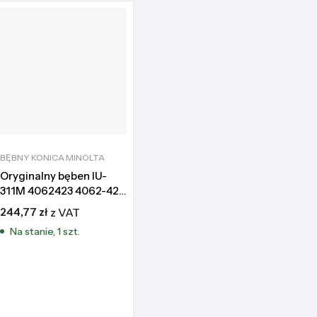
BĘBNY KONICA MINOLTA
Oryginalny bęben IU-
311M 4062423 4062-423
Konica Minolta bizhub
244,77
zł
z VAT
C300 C352
Na stanie, 1 szt.