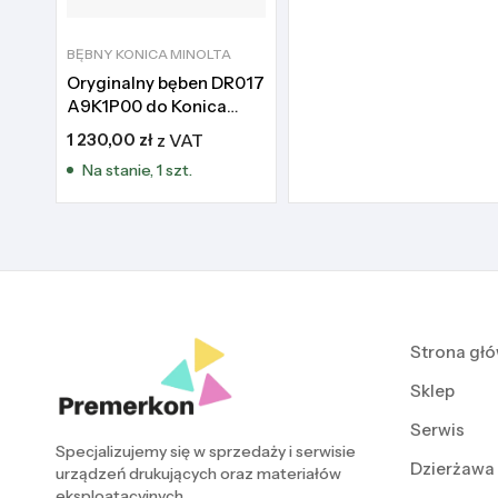
BĘBNY KONICA MINOLTA
Oryginalny bęben DR017
A9K1P00 do Konica
Minolta Accurio Press
1 230,00
zł
z VAT
6120 6136
Na stanie, 1 szt.
Strona gł
Sklep
Serwis
Specjalizujemy się w sprzedaży i serwisie
Dzierżawa
urządzeń drukujących oraz materiałów
eksploatacyjnych.