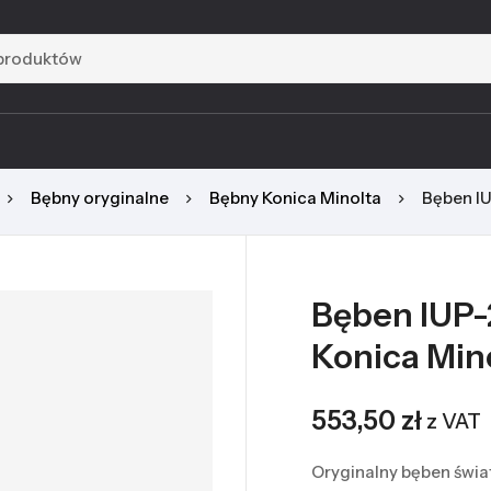
Bębny oryginalne
Bębny Konica Minolta
Bęben I
Bęben IUP-
Konica Min
553,50
zł
z VAT
Oryginalny bęben świa