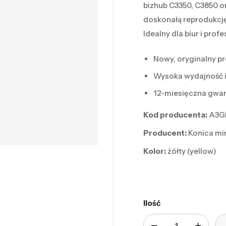
bizhub C3350, C3850 o
doskonałą reprodukcj
Idealny dla biur i pro
Nowy, oryginalny p
Wysoka wydajność i
12-miesięczna gwa
Kod producenta:
A3G
Producent:
Konica mi
Kolor:
żółty (yellow)
Ilość