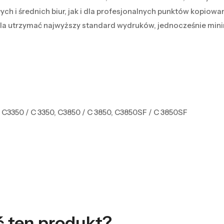
ych i średnich biur, jak i dla profesjonalnych punktów kopiowa
ala utrzymać najwyższy standard wydruków, jednocześnie mini
C3350 / C 3350, C3850 / C 3850, C3850SF / C 3850SF
ć ten produkt?