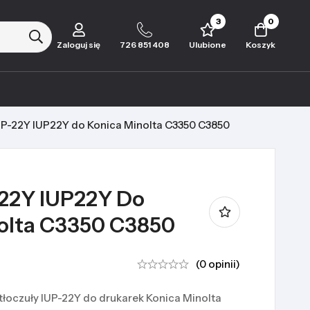
3
0
Zaloguj się
726 851 408
Ulubione
Koszyk
UP-22Y IUP22Y do Konica Minolta C3350 C3850
22Y IUP22Y Do
olta C3350 C3850
(0 opinii)
tłoczuły IUP-22Y do drukarek Konica Minolta