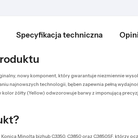
Specyfikacja techniczna
Opini
produktu
yginalny, nowy komponent, który gwarantuje niezmiennie wyso
aniu najnowszych technologii, bęben zapewnia pełną wydajnoś
kolor żółty (Yellow) odwzorowuje barwy z imponującą precyzją
ukt?
onica Minolta bizhub C3350, C3850 oraz C3850SF, którzy ocze