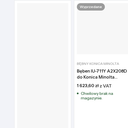
Wyprzedane
BĘBNY KONICA MINOLTA
Bęben IU-711Y A2X208D
do Konica Minolta
Bizhub C654 C754
1 623,60
zł
z VAT
Chwilowy brak na
magazynie.