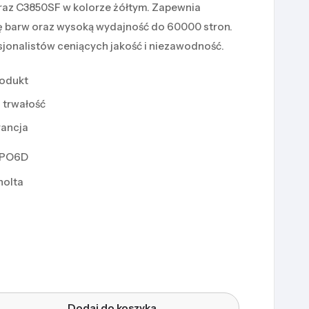
raz C3850SF w kolorze żółtym. Zapewnia
ę barw oraz wysoką wydajność do 60000 stron.
fesjonalistów ceniących jakość i niezawodność.
rodukt
 trwałość
rancja
PO6D
nolta
Dodaj do koszyka