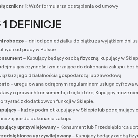
łącznik nr 1:
Wzór formularza odstąpienia od umowy
§ 1 DEFINICJE
ni robocze
– dni od poniedziałku do piątku za wyjątkiem dni 
olnych od pracy w Polsce.
onsument
– Kupujący będący osobą fizyczną, kupujący w Sklep
odejmujący czynności zmierzające do dokonania zakupu, bez
wiązku z jego działalnością gospodarczą lub zawodową.
onto
– uregulowana odrębnym regulaminem usługa cyfrowa w
stawy o prawach konsumenta, dzięki której Kupujący może nie
orzystać z dodatkowych funkcji w Sklepie.
upujący
– każdy podmiot kupujący w Sklepie lub podejmujący 
mierzające do dokonania zakupu.
upujący uprzywilejowany
– Konsument lub Przedsiębiorca upr
rzedsiębiorca uprzywilejowany
– Kupujący będący osobą fizy