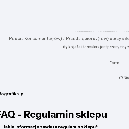
………………………………………………………………………………………………………………………
…………………………………………………
Podpis Konsumenta(-ów) / Przedsiębiorcy(-ów) uprzywil
(tylko jeżeli formularz jest przesyłany
Data ……
(*) N
fografika-pl
FAQ - Regulamin sklepu
•
Jakie informacje zawiera regulamin sklepu?