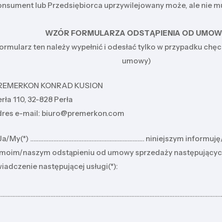
onsument lub Przedsiębiorca uprzywilejowany może, ale nie mu
WZÓR FORMULARZA ODSTĄPIENIA OD UMO
formularz ten należy wypełnić i odesłać tylko w przypadku chęc
umowy)
REMERKON KONRAD KUSION
rła 110, 32-828 Perła
dres e-mail: biuro@premerkon.com
 Ja/My(*) …………………………………………………………… niniejszym informuję/
 moim/naszym odstąpieniu od umowy sprzedaży następujących
iadczenie następującej usługi(*):
………………………………………………………………………………………………………………………
………………………………………………………………………………………………………………………