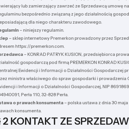
awierający lub zamierzający zawrzeć ze Sprzedawcą umowę n
egulaminu bezpośrednio związaną z jego działalnością gospod
ieposiadającą dla niego charakteru zawodowego.
egulamin
– niniejszy regulamin.
klep
– sklep internetowy Premerkon prowadzony przez Sprze
dresem https://premerkon.com.
przedawca
– KONRAD PATRYK KUSION, przedsiębiorca prow
ziałalność gospodarczą pod firmą PREMERKON KONRAD KUSIO
ntralnej Ewidencji i Informacji o Działalności Gospodarczej 
rzez ministra właściwego do spraw gospodarki i prowadzenia 
idencji i Informacji o Działalności Gospodarczej, NIP 869186
4940091, Perła 110, 32-828 Perła.
stawa o prawach konsumenta
– polska ustawa z dnia 30 maja 
rawach konsumenta.
§ 2 KONTAKT ZE SPRZEDA