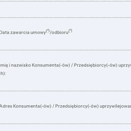
………………………………………………………………………………………………………………………
(*)
(*)
 Data zawarcia umowy
/odbioru
………………………………………………………………………………………………………………………
 Imię i nazwisko Konsumenta(-ów) / Przedsiębiorcy(-ów) uprz
h):
………………………………………………………………………………………………………………………
 Adres Konsumenta(-ów) / Przedsiębiorcy(-ów) uprzywilejowa
………………………………………………………………………………………………………………………