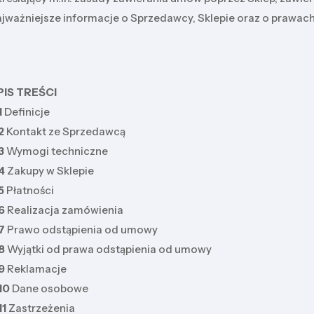
ajważniejsze informacje o Sprzedawcy, Sklepie oraz o prawa
PIS TREŚCI
1
Definicje
2
Kontakt ze Sprzedawcą
3
Wymogi techniczne
4
Zakupy w Sklepie
5
Płatności
6
Realizacja zamówienia
7
Prawo odstąpienia od umowy
8
Wyjątki od prawa odstąpienia od umowy
9
Reklamacje
10
Dane osobowe
11
Zastrzeżenia