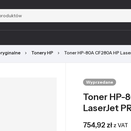
oryginalne
Tonery HP
Toner HP-80A CF280A HP Lase
Wyprzedane
Toner HP-
LaserJet P
754,92
zł
z VAT