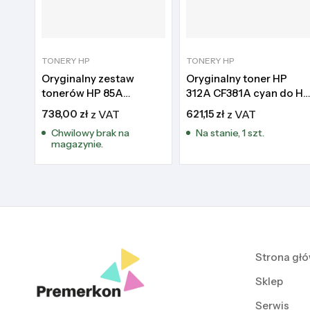
TONERY HP
TONERY HP
Oryginalny zestaw
Oryginalny toner HP
tonerów HP 85A
312A CF381A cyan do HP
CE285AD black dwupak
Color LaserJet Pro
738,00
zł
z VAT
621,15
zł
z VAT
M476
Chwilowy brak na
Na stanie, 1 szt.
magazynie.
Strona gł
Sklep
Serwis