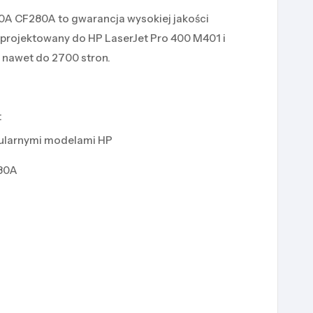
0A CF280A to gwarancja wysokiej jakości
projektowany do HP LaserJet Pro 400 M401 i
 nawet do 2700 stron.
t
pularnymi modelami HP
80A