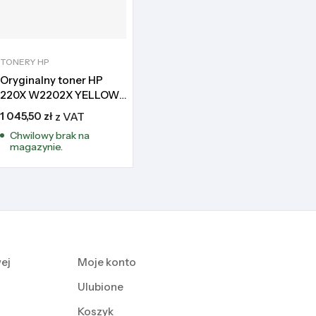
TONERY HP
Oryginalny toner HP
220X W2202X YELLOW
HP Color LaserJet Pro
1 045,50
zł
z VAT
4201 4301 4303
Chwilowy brak na
magazynie.
ej
Moje konto
Ulubione
Koszyk