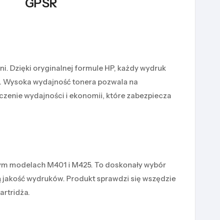
GPSR
. Dzięki oryginalnej formule HP, każdy wydruk
w. Wysoka wydajność tonera pozwala na
czenie wydajności i ekonomii, które zabezpiecza
 tym modelach M401 i M425. To doskonały wybór
ą jakość wydruków. Produkt sprawdzi się wszędzie
artridża.