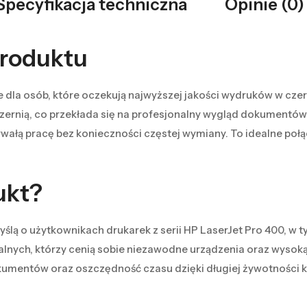
Specyfikacja techniczna
Opinie (0)
produktu
la osób, które oczekują najwyższej jakości wydruków w czerni
czernią, co przekłada się na profesjonalny wygląd dokumentó
ałą pracę bez konieczności częstej wymiany. To idealne połą
ukt?
lą o użytkownikach drukarek z serii HP LaserJet Pro 400, w
ualnych, którzy cenią sobie niezawodne urządzenia oraz wysok
kumentów oraz oszczędność czasu dzięki długiej żywotności k