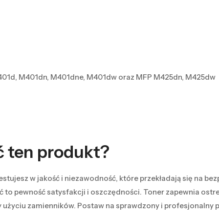
 M401d, M401dn, M401dne, M401dw oraz MFP M425dn, M425dw
ć ten produkt?
stujesz w jakość i niezawodność, które przekładają się na be
to pewność satysfakcji i oszczędności. Toner zapewnia ostre
y użyciu zamienników. Postaw na sprawdzony i profesjonalny p