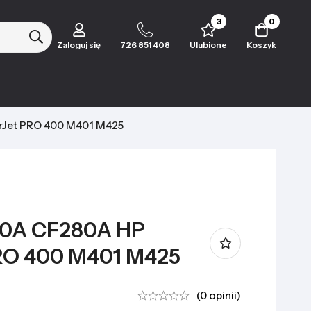
3
0
Zaloguj się
726 851 408
Ulubione
Koszyk
rJet PRO 400 M401 M425
80A CF280A HP
RO 400 M401 M425
(0 opinii)