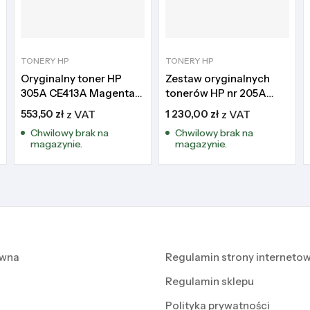
TONERY HP
TONERY HP
Oryginalny toner HP
Zestaw oryginalnych
305A CE413A Magenta
tonerów HP nr 205A
HP LaserJet Pro
CF530A CF531A CF532A
553,50
zł
z VAT
1 230,00
zł
z VAT
CF533A
Chwilowy brak na
Chwilowy brak na
magazynie.
magazynie.
ówna
Regulamin strony internetow
Regulamin sklepu
Polityka prywatności