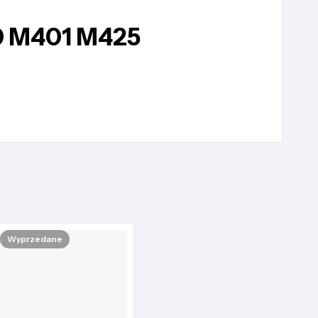
0 M401 M425
Wyprzedane