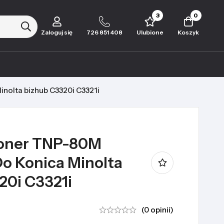
3
0
Zaloguj się
726 851 408
Ulubione
Koszyk
olta bizhub C3320i C3321i
oner TNP-80M
 Konica Minolta
20i C3321i
(0 opinii)