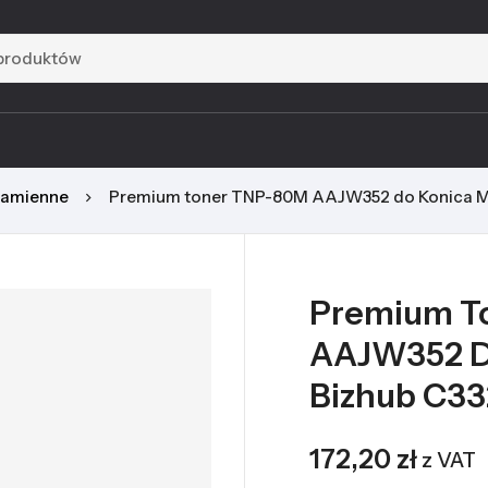
zamienne
Premium toner TNP-80M AAJW352 do Konica Min
Premium T
AAJW352 Do
Bizhub C33
172,20
zł
z VAT