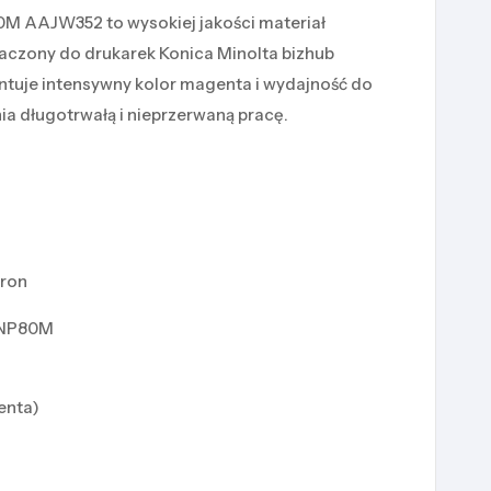
M AAJW352 to wysokiej jakości materiał
aczony do drukarek Konica Minolta bizhub
antuje intensywny kolor magenta i wydajność do
ia długotrwałą i nieprzerwaną pracę.
tron
TNP80M
enta)