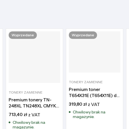
Wyprzedane
Wyprzedane
TONERY ZAMIENNE
Premium toner
TONERY ZAMIENNE
T654X31E (T654X11E) do
Premium tonery TN-
Lexmark T654 T656
319,80
zł
z VAT
248XL TN248XL CMYK
X654 X656 X658
do Brother DCP-
Chwilowy brak na
713,40
zł
z VAT
magazynie.
L3515CDW DCP-
Chwilowy brak na
L3520CDW
magazynie.