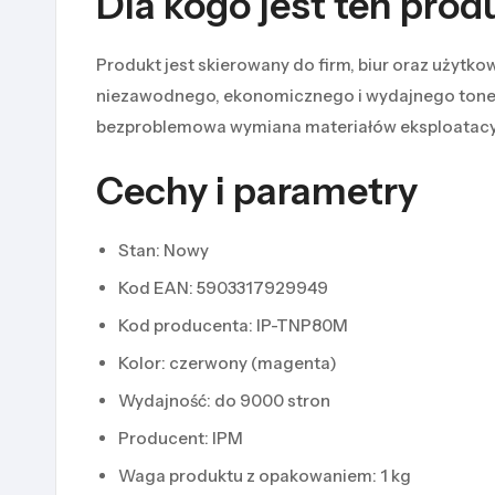
Dla kogo jest ten prod
Produkt jest skierowany do firm, biur oraz użytko
niezawodnego, ekonomicznego i wydajnego tonera 
bezproblemowa wymiana materiałów eksploatacy
Cechy i parametry
Stan: Nowy
Kod EAN: 5903317929949
Kod producenta: IP-TNP80M
Kolor: czerwony (magenta)
Wydajność: do 9000 stron
Producent: IPM
Waga produktu z opakowaniem: 1 kg