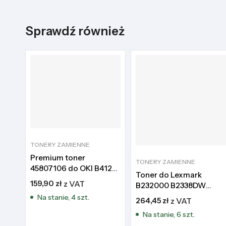
Sprawdź również
TONERY ZAMIENNE
Premium toner
TONERY ZAMIENNE
45807106 do OKI B412
Toner do Lexmark
B432 B512 MB472
159,90
zł
z VAT
B232000 B2338DW
MB492 MB562 7K
B2650DW
Na stanie, 4 szt.
264,45
zł
z VAT
MB2546ADWE
Na stanie, 6 szt.
B2442DW MB2338ADW