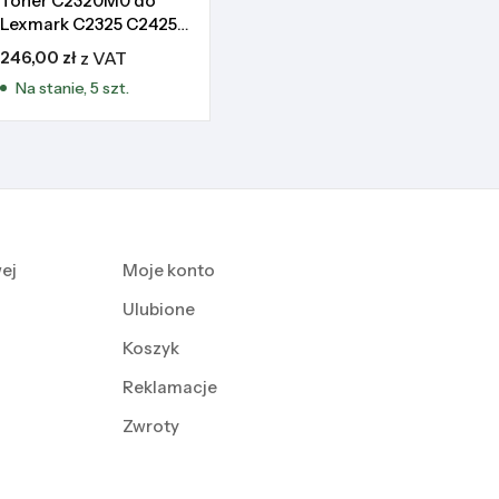
Toner C2320M0 do
Lexmark C2325 C2425
C2535 MC2325 MC2425
246,00
zł
z VAT
MC2535 MC2640
Na stanie, 5 szt.
ej
Moje konto
Ulubione
Koszyk
Reklamacje
Zwroty