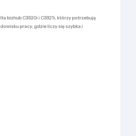
a bizhub C3320i i C3321i, którzy potrzebują
wisku pracy, gdzie liczy się szybka i